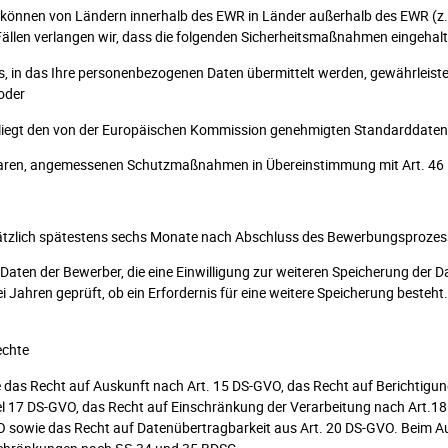
önnen von Ländern innerhalb des EWR in Länder außerhalb des EWR (z. B
 Fällen verlangen wir, dass die folgenden Sicherheitsmaßnahmen eingehal
s, in das Ihre personenbezogenen Daten übermittelt werden, gewährleis
oder
rliegt den von der Europäischen Kommission genehmigten Standarddaten
aren, angemessenen Schutzmaßnahmen in Übereinstimmung mit Art. 46
tzlich spätestens sechs Monate nach Abschluss des Bewerbungsprozess
ten der Bewerber, die eine Einwilligung zur weiteren Speicherung der Dat
 Jahren geprüft, ob ein Erfordernis für eine weitere Speicherung besteh
echte
e das Recht auf Auskunft nach Art. 15 DS-GVO, das Recht auf Berichtigu
l 17 DS-GVO, das Recht auf Einschränkung der Verarbeitung nach Art.18
O sowie das Recht auf Datenübertragbarkeit aus Art. 20 DS-GVO. Beim A